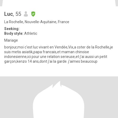
Luc
, 55
La Rochelle, Nouvelle-Aquitaine, France
Seeking:
Body style:
Athletic
Mariage
bonjour,moi c'est luc vivant en Vendée,Vix,a coter de la Rochelle,je
suis metis asiatik,papa francais,et maman chinoise
indonesienne,ici pour une relation serieuse,et j'ai aussi un petit
garçon,kenzo 14 ans,dont j'ai la garde. j'aimes beaucoup