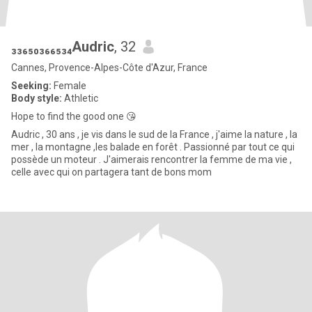
₃₃₆₅₀₃₆₆₅₃₄Audric
, 32
Cannes, Provence-Alpes-Côte d'Azur, France
Seeking:
Female
Body style:
Athletic
Hope to find the good one 😘
Audric , 30 ans , je vis dans le sud de la France , j'aime la nature , la
mer , la montagne ,les balade en forêt . Passionné par tout ce qui
possède un moteur . J'aimerais rencontrer la femme de ma vie ,
celle avec qui on partagera tant de bons mom