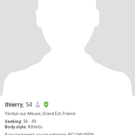
thierry
, 54
Verdun-sur-Meuse, Grand Est, France
Seeking:
36 - 49
Body style:
Athletic
If you're honest, you're welcome .NO CHILDREN