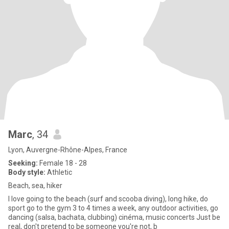
Marc
, 34
Lyon, Auvergne-Rhône-Alpes, France
Seeking:
Female 18 - 28
Body style:
Athletic
Beach, sea, hiker
I love going to the beach (surf and scooba diving), long hike, do
sport go to the gym 3 to 4 times a week, any outdoor activities, go
dancing (salsa, bachata, clubbing) cinéma, music concerts Just be
real, don't pretend to be someone you're not, b