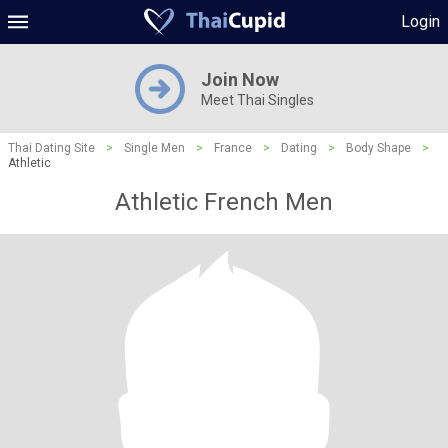
Login
Join Now
Meet Thai Singles
Thai Dating Site
>
Single Men
>
France
>
Dating
>
Body Shape
>
Athletic
Athletic French Men