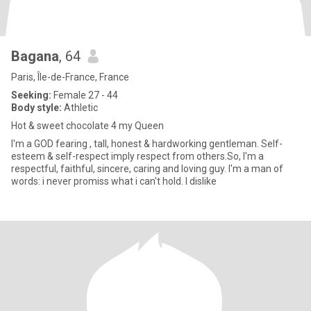
Bagana
, 64
Paris, Île-de-France, France
Seeking:
Female 27 - 44
Body style:
Athletic
Hot & sweet chocolate 4 my Queen
I'm a GOD fearing , tall, honest & hardworking gentleman. Self-
esteem & self-respect imply respect from others.So, I'm a
respectful, faithful, sincere, caring and loving guy. I'm a man of
words: i never promiss what i can't hold. I dislike