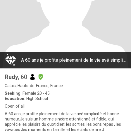
A 60 ans je profite pleinement de la vie avé simplicité et bonne humeur.Je suis un homme sincère attentionné et fidèle, qui apprécie les plaisirs du quotidien: les sorties ,les bons repas , les voyages ,les moments en famille et les éclats de rire.J
Rudy
, 60
Calais, Hauts-de-France, France
Seeking:
Female 20 - 45
Education:
High School
Open of all
A 60 ans je profite pleinement de la vie avé simplicité et bonne
humeur.Je suis un homme sincère attentionné et fidèle, qui
apprécie les plaisirs du quotidien: les sorties ,les bons repas , les
voyages ,les moments en famille et les éclats de rire.J