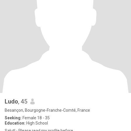
Ludo
, 45
Besançon, Bourgogne-Franche-Comté, France
Seeking:
Female 18 - 35
Education:
High School
Salut! - Please read my profile before.