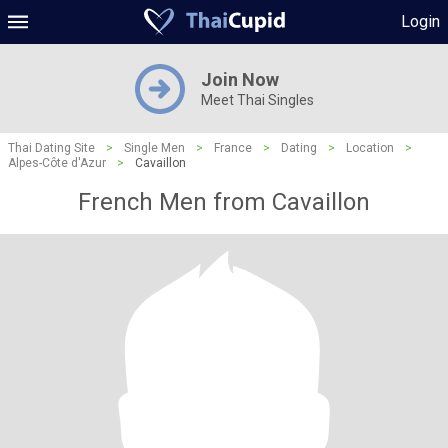
Login
Join Now
Meet Thai Singles
Thai Dating Site
>
Single Men
>
France
>
Dating
>
Location
>
Alpes-Côte d'Azur
>
Cavaillon
French Men from Cavaillon