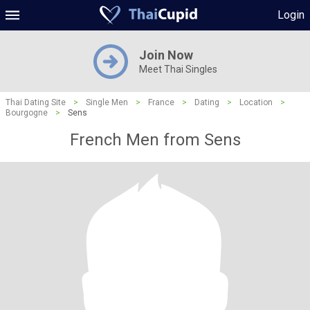
Login
Join Now
Meet Thai Singles
Thai Dating Site
>
Single Men
>
France
>
Dating
>
Location
>
Bourgogne
>
Sens
French Men from Sens