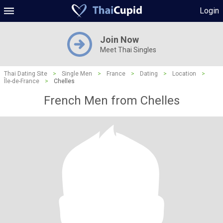
Login
Join Now
Meet Thai Singles
Thai Dating Site
>
Single Men
>
France
>
Dating
>
Location
>
Île-de-France
>
Chelles
French Men from Chelles