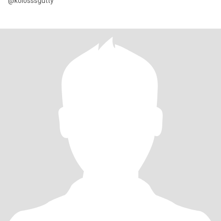
@kolosssgutty