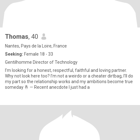
Thomas
, 40
Nantes, Pays de la Loire, France
Seeking:
Female 18 - 33
Gentilhomme Director of Technology
I’m looking for a honest, respectful, faithful and loving partner.
Why not look here too? I’m not a weirdo or a cheater dirtbag, I’ll do
my part so the relationship works and my ambitions become true
someday 🤞 — Recent anecdote I just had a