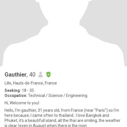
Gauthier
, 40
Lille, Hauts-de-France, France
Seeking:
18 - 35
Occupation:
Technical / Science / Engineering
Hi, Welcome to you!
Hello, I'm gauthier, 31 years old, from France (near "Paris") so I'm
here because, I came often to thaïland.. I love Bangkok and
Phuket, it's a beautifull island, all the thaï are smiling, the weather
is clear (even in August when there is the mon