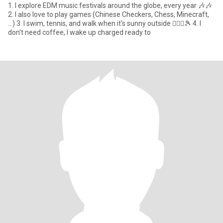
1. I explore EDM music festivals around the globe, every year 🎶🎶
2. I also love to play games (Chinese Checkers, Chess, Minecraft,
...) 3. I swim, tennis, and walk when it's sunny outside 🤽🏻‍♂️🎾 4. I
don't need coffee, I wake up charged ready to