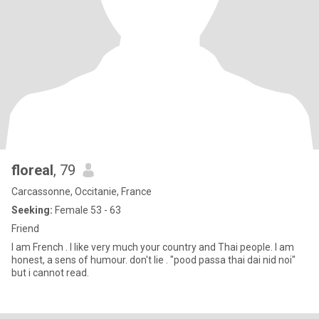
floreal
, 79
Carcassonne, Occitanie, France
Seeking:
Female 53 - 63
Friend
I am French . I like very much your country and Thai people. I am
honest, a sens of humour. don't lie . "pood passa thai dai nid noi"
but i cannot read.