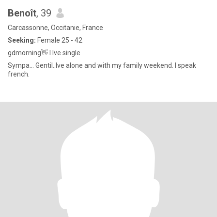
Benoît
, 39
Carcassonne, Occitanie, France
Seeking:
Female 25 - 42
gdmorning👋 I lve single
Sympa... Gentil..lve alone and with my family weekend. I speak
french.