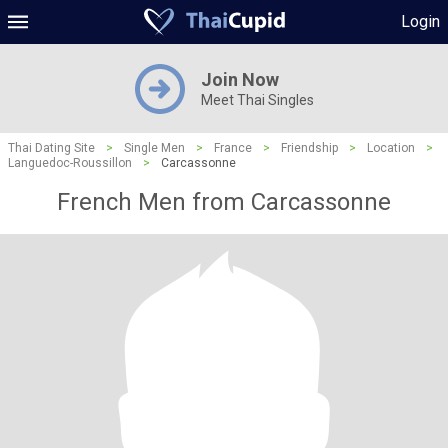
Login
Join Now
Meet Thai Singles
Thai Dating Site
>
Single Men
>
France
>
Friendship
>
Location
>
Languedoc-Roussillon
>
Carcassonne
French Men from Carcassonne