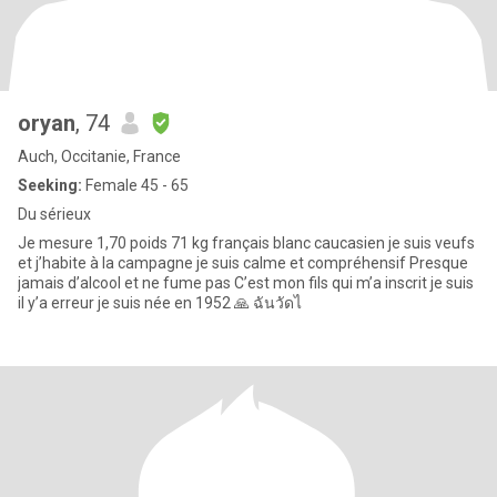
oryan
, 74
Auch, Occitanie, France
Seeking:
Female 45 - 65
Du sérieux
Je mesure 1,70 poids 71 kg français blanc caucasien je suis veufs
et j’habite à la campagne je suis calme et compréhensif Presque
jamais d’alcool et ne fume pas C’est mon fils qui m’a inscrit je suis
il y’a erreur je suis née en 1952 🙏 ฉันวัดไ