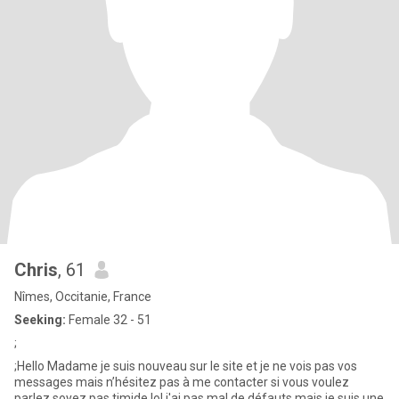
Chris
, 61
Nîmes, Occitanie, France
Seeking:
Female 32 - 51
;
;Hello Madame je suis nouveau sur le site et je ne vois pas vos
messages mais n’hésitez pas à me contacter si vous voulez
parlez soyez pas timide lol j'ai pas mal de défauts mais je suis une