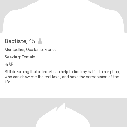
Baptiste
, 45
Montpellier, Occitanie, France
Seeking:
Female
Hi 👋
Still dreaming that internet can help to find my half ... L.i.n e j-bap,
who can show me the real love , and have the same vision of the
life ...