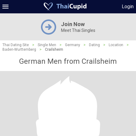
Login
Join Now
Meet Thai Singles
Thai Dating Site
>
Single Men
>
Germany
>
Dating
>
Location
>
Baden-Wurttemberg
>
Crailsheim
German Men from Crailsheim