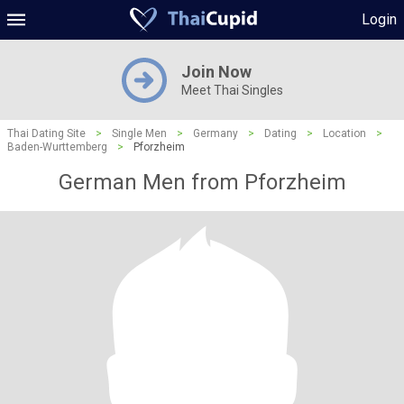
Login
Join Now
Meet Thai Singles
Thai Dating Site
>
Single Men
>
Germany
>
Dating
>
Location
>
Baden-Wurttemberg
>
Pforzheim
German Men from Pforzheim