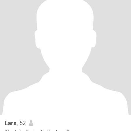
Lars
, 52