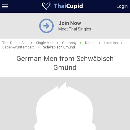
Login
Join Now
Meet Thai Singles
Thai Dating Site
>
Single Men
>
Germany
>
Dating
>
Location
>
Baden-Wurttemberg
>
Schwäbisch Gmünd
German Men from Schwäbisch
Gmünd