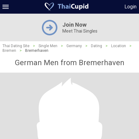
Login
Join Now
Meet Thai Singles
Thai Dating Site
>
Single Men
>
Germany
>
Dating
>
Location
>
Bremen
>
Bremerhaven
German Men from Bremerhaven