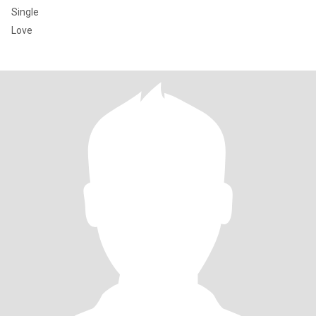
Single
Love