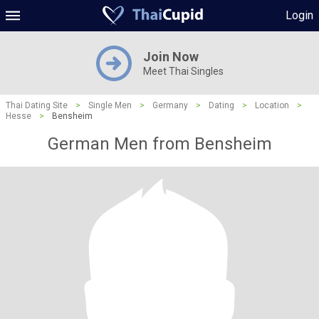
Login
Join Now
Meet Thai Singles
Thai Dating Site
>
Single Men
>
Germany
>
Dating
>
Location
>
Hesse
>
Bensheim
German Men from Bensheim