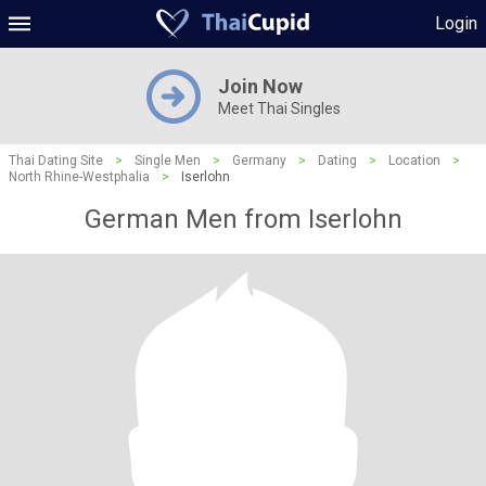
Login
Join Now
Meet Thai Singles
Thai Dating Site
>
Single Men
>
Germany
>
Dating
>
Location
>
North Rhine-Westphalia
>
Iserlohn
German Men from Iserlohn