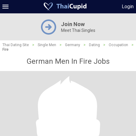
Login
Join Now
Meet Thai Singles
Thai Dating Site
>
Single Men
>
Germany
>
Dating
>
Occupation
>
Fire
German Men In Fire Jobs