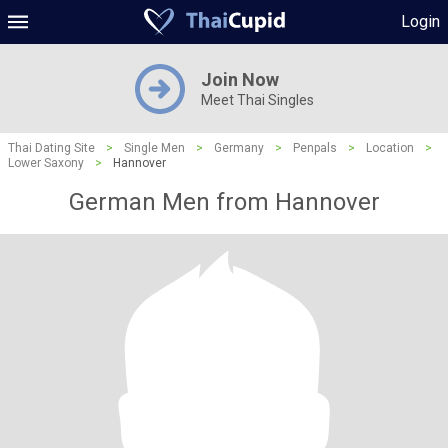
Login
Join Now
Meet Thai Singles
Thai Dating Site
>
Single Men
>
Germany
>
Penpals
>
Location
>
Lower Saxony
>
Hannover
German Men from Hannover