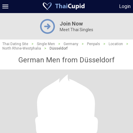
Login
Join Now
Meet Thai Singles
Thai Dating Site
>
Single Men
>
Germany
>
Penpals
>
Location
>
North Rhine-Westphalia
>
Düsseldorf
German Men from Düsseldorf