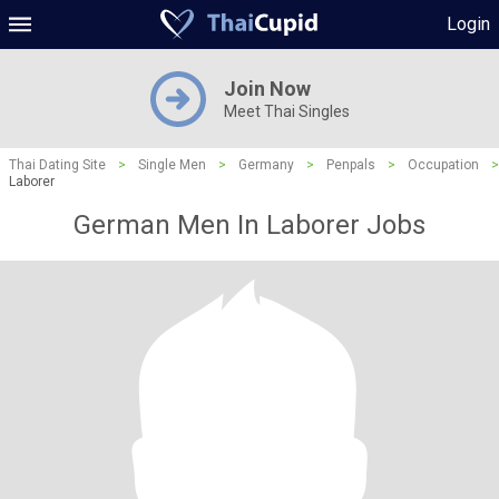
Login
Join Now
Meet Thai Singles
Thai Dating Site
>
Single Men
>
Germany
>
Penpals
>
Occupation
>
Laborer
German Men In Laborer Jobs