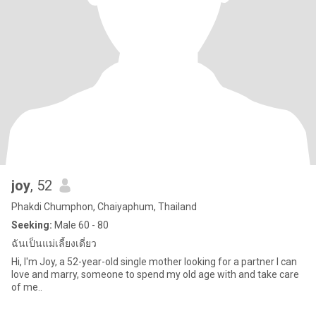
joy
, 52
Phakdi Chumphon, Chaiyaphum, Thailand
Seeking:
Male 60 - 80
ฉันเป็นแม่เลี้ยงเดี่ยว
Hi, I'm Joy, a 52-year-old single mother looking for a partner I can
love and marry, someone to spend my old age with and take care
of me..