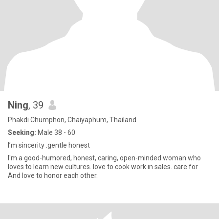
Ning
, 39
Phakdi Chumphon, Chaiyaphum, Thailand
Seeking:
Male 38 - 60
I’m sincerity .gentle honest
I'm a good-humored, honest, caring, open-minded woman who
loves to learn new cultures. love to cook work in sales. care for
And love to honor each other.