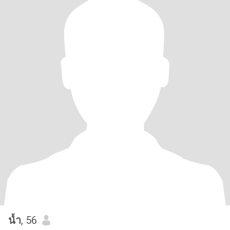
น้ำ
, 56