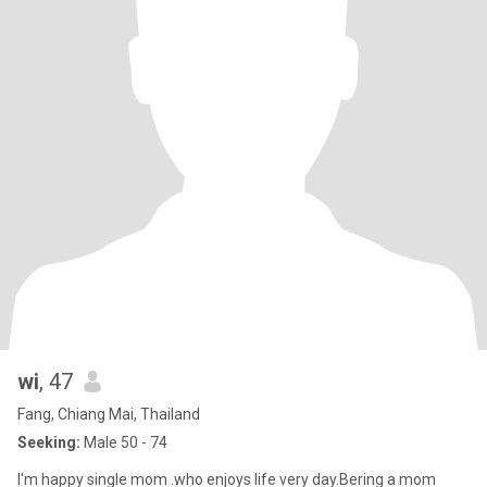
wi
, 47
Fang, Chiang Mai, Thailand
Seeking:
Male 50 - 74
l'm happy single mom .who enjoys life very day.Bering a mom