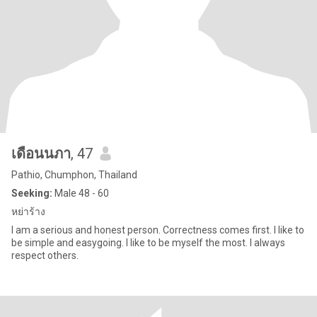
เดือนนภา
, 47
Pathio, Chumphon, Thailand
Seeking:
Male 48 - 60
หย่าร้าง
I am a serious and honest person. Correctness comes first. I like to
be simple and easygoing. I like to be myself the most. I always
respect others.