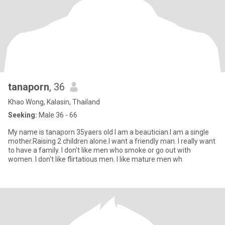
tanaporn
, 36
Khao Wong, Kalasin, Thailand
Seeking:
Male 36 - 66
My name is tanaporn 35yaers old I am a beautician.I am a single
mother.Raising 2 children alone.I want a friendly man. I really want
to have a family. I don't like men who smoke or go out with
women. I don't like flirtatious men. I like mature men wh