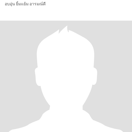
อบอุ่น ยิ้มแย้ม อารมณ์ดี