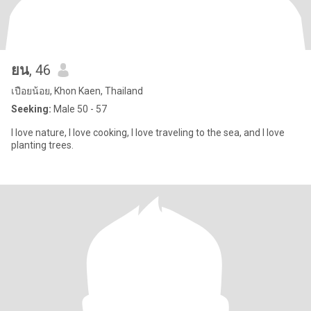
ยน
, 46
เปือยน้อย, Khon Kaen, Thailand
Seeking:
Male 50 - 57
I love nature, I love cooking, I love traveling to the sea, and I love
planting trees.