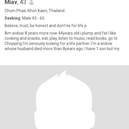
Miav
, 43
Chum Phae, Khon Kaen, Thailand
Seeking:
Male 43 - 65
Believe, trust, be honest and don't lie.for life p
Am widow 8 years more now 44years old i plump and fat I like
cooking and snacks, eat, play, listen to music, read books, go to
Chopping I'm seriously looking for a life partner..I'm a widow
whose husband died more than 8years ago..I have 1 son but my