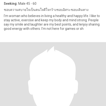
Seeking:
Male 45 - 60
ชอบความสบายใจเป็นคนใจดีใจกว้างชอบอิสระชอบเดินทาง
I'm woman who believes in living a healthy and happy life. I like to
stay active, exercise and keep my body and mind strong. People
say my smile and laughter are my best points, and lenjoy sharing
good energy with others. I'm not here for games or sh