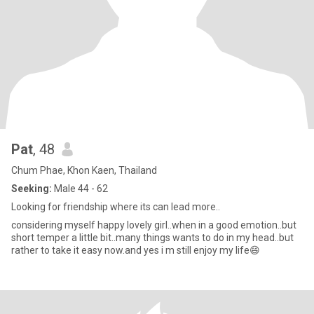
Pat
, 48
Chum Phae, Khon Kaen, Thailand
Seeking:
Male 44 - 62
Looking for friendship where its can lead more..
considering myself happy lovely girl..when in a good emotion..but
short temper a little bit..many things wants to do in my head..but
rather to take it easy now.and yes i m still enjoy my life😄