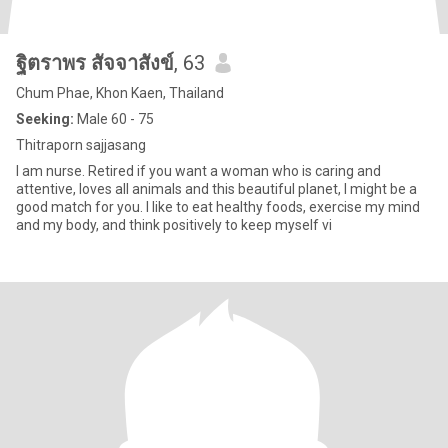
ฐิตราพร สัจจาสังข์
, 63
Chum Phae, Khon Kaen, Thailand
Seeking:
Male 60 - 75
Thitraporn sajjasang
I am nurse. Retired if you want a woman who is caring and
attentive, loves all animals and this beautiful planet, I might be a
good match for you. I like to eat healthy foods, exercise my mind
and my body, and think positively to keep myself vi