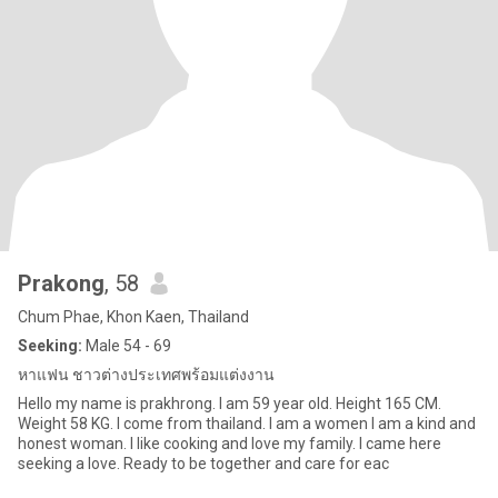
Prakong
, 58
Chum Phae, Khon Kaen, Thailand
Seeking:
Male 54 - 69
หาแฟน ชาวต่างประเทศพร้อมแต่งงาน
Hello my name is prakhrong. I am 59 year old. Height 165 CM.
Weight 58 KG. I come from thailand. I am a women I am a kind and
honest woman. I like cooking and love my family. I came here
seeking a love. Ready to be together and care for eac