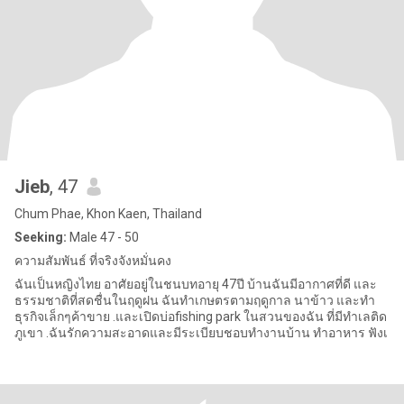
Jieb
, 47
Chum Phae, Khon Kaen, Thailand
Seeking:
Male 47 - 50
ความสัมพันธ์ ที่จริงจังหมั่นคง
ฉันเป็นหญิงไทย อาศัยอยู่ในชนบทอายุ 47ปี บ้านฉันมีอากาศที่ดี และ
ธรรมชาติที่สดชื่นในฤดูฝน ฉันทำเกษตรตามฤดูกาล นาข้าว และทำ
ธุรกิจเล็กๆค้าขาย .และเปิดบ่อfishing park ในสวนของฉัน ที่มีทำเลติด
ภูเขา .ฉันรักความสะอาดและมีระเบียบชอบทำงานบ้าน ทำอาหาร ฟังเ