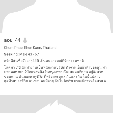
aou
, 44
Chum Phae, Khon Kaen, Thailand
Seeking:
Male 43 - 67
สวัสดีฉันชื่อจ๊ะอายุ44ปี เป็นคนอารมณ์ดีรักธรรมชาติ
โสดมา 7 ปี ฉันทำงานเป็นพนักงานบริษัท ทำงานเย็บผ้าทำบอลลูน ทำ
มาสคอต กับบริษัทแห่งหนึ่ง ในกรุงเทพฯ ฉันเป็นคนอีสาน อยู่จังหวัด
ขอนแก่น ฉันมองหาคู่ชีวิต ที่พร้อมจะดูแล กันและกัน ในบั้นปลาย
สุดท้ายของชีวิต ฉันชอบคนมีอายุ ฉันไม่ติดถ้าเขาจะพิการหรือป่วย ฉัน
สา