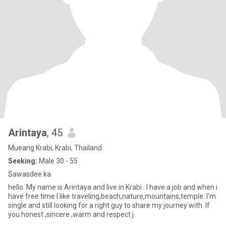
Arintaya
, 45
Mueang Krabi, Krabi, Thailand
Seeking:
Male 30 - 55
Sawasdee ka
hello. My name is Arintaya and live in Krabi . I have a job and when i
have free time I like traveling,beach,nature,mountains,temple. I'm
single and still looking for a right guy to share my journey with .If
you honest ,sincere ,warm and respect j