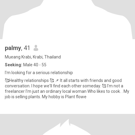
palmy
, 41
Mueang Krabi, Krabi, Thailand
Seeking:
Male 40 - 55
I'm looking for a serious relationship
🥰Healthy relationships 🥰 📌 It all starts with friends and good
conversation. I hope we'll find each other someday. 🥰 I'm not a
freelancer I'm just an ordinary local woman Who likes to cook. . My
job is selling plants. My hobby is Plant flowe