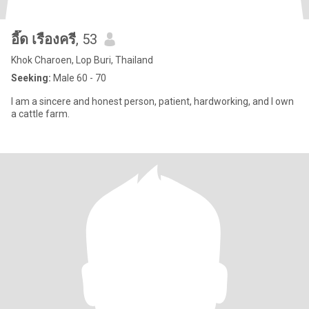
อี๊ด เรืองครี
, 53
Khok Charoen, Lop Buri, Thailand
Seeking:
Male 60 - 70
I am a sincere and honest person, patient, hardworking, and I own
a cattle farm.