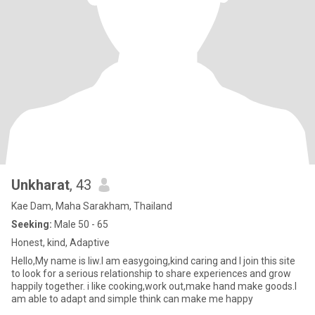
Unkharat
, 43
Kae Dam, Maha Sarakham, Thailand
Seeking:
Male 50 - 65
Honest, kind, Adaptive
Hello,My name is liw.I am easygoing,kind caring and I join this site
to look for a serious relationship to share experiences and grow
happily together. i like cooking,work out,make hand make goods.I
am able to adapt and simple think can make me happy