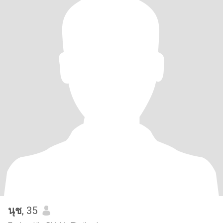
นุช
, 35