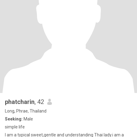
phatcharin
, 42
Long, Phrae, Thailand
Seeking:
Male
simple life
I am a typical sweet,gentle and understanding Thai lady.i am a