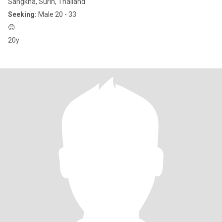
Sangkha, Surin, Thailand
Seeking:
Male 20 - 33
😊
20y