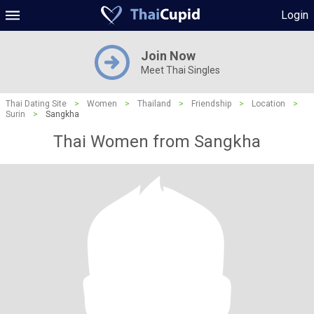
Login
Join Now
Meet Thai Singles
Thai Dating Site
>
Women
>
Thailand
>
Friendship
>
Location
>
Surin
>
Sangkha
Thai Women from Sangkha