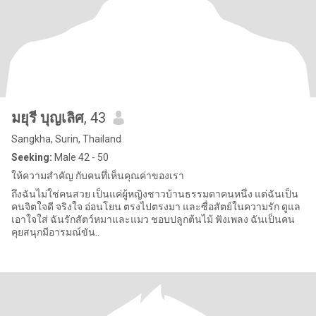
มยุรี บุญเลิศ
, 43
Sangkha, Surin, Thailand
Seeking:
Male 42 - 50
ให้ความสำคัญ กับคนทึ่เห็นคุณค่าของเรา
ถึงฉันไม่ใช่คนสวย เป็นแค่ผู้หญิงชาวบ้านธรรมดาคนหนึ่ง แต่ฉันเป็น
คนจิตใจดี จริงใจ อ่อนโยน ตรงไปตรงมา และซื่อสัตย์ในความรัก ดูแล
เอาใจใส่ ฉันรักสัตว์หมาและแมว ชอบปลูกต้นไม้ ฟังเพลง ฉันเป็นคน
คุยสนุกมีอารมณ์ขัน..