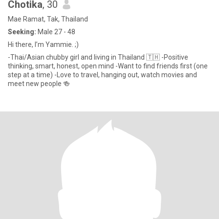
Chotika
, 30
Mae Ramat, Tak, Thailand
Seeking:
Male 27 - 48
Hi there, I’m Yammie. ;)
-Thai/Asian chubby girl and living in Thailand 🇹🇭 -Positive
thinking, smart, honest, open mind -Want to find friends first (one
step at a time) -Love to travel, hanging out, watch movies and
meet new people 🍻