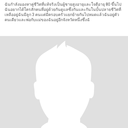
ฉันกำลังมองหาคู่ชีวิตที่แท้จริงเป็นผู้ชายสูงอายุและใจดีอายุ 80 ขึ้นไป
ฉันอยากได้ใครสักคนที่อยู่ด้วยกันดูแลซึ่งกันและกันในบั้นปลายชีวิตที่
เหลืออยู่ฉันมีลูก 3 คนแต่มีครอบครัวแยกย้ายกันไปหมดแล้วฉันอยู่ตัว
คนเดียวและพ่อกับแม่ของฉันอยู่อีกจังหวัดหนึ่งซึ่งฉั