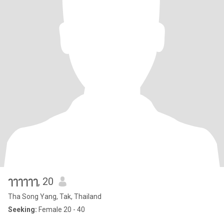
ๅๅๅๅๅๅ
, 20
Tha Song Yang, Tak, Thailand
Seeking:
Female 20 - 40