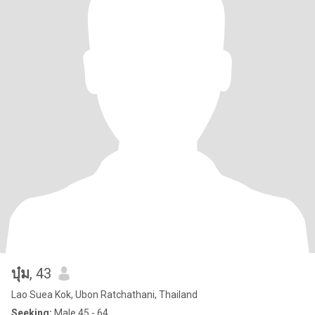
บุ๋ม
, 43
Lao Suea Kok, Ubon Ratchathani, Thailand
Seeking:
Male 45 - 64