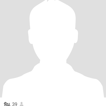
พิม
, 39