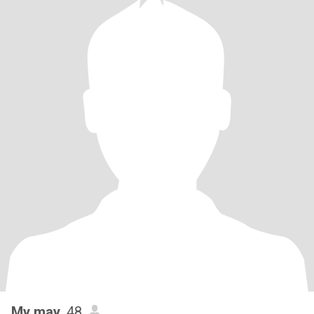
My may
, 48