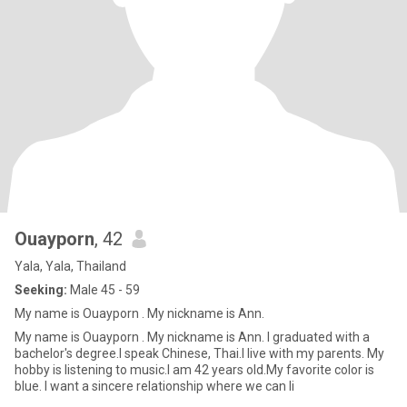
Ouayporn
, 42
Yala, Yala, Thailand
Seeking:
Male 45 - 59
My name is Ouayporn . My nickname is Ann.
My name is Ouayporn . My nickname is Ann. I graduated with a
bachelor's degree.I speak Chinese, Thai.I live with my parents. My
hobby is listening to music.I am 42 years old.My favorite color is
blue. I want a sincere relationship where we can li