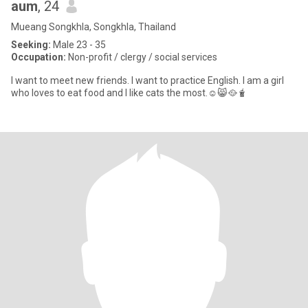
aum
, 24
Mueang Songkhla, Songkhla, Thailand
Seeking:
Male 23 - 35
Occupation:
Non-profit / clergy / social services
I want to meet new friends. I want to practice English. I am a girl
who loves to eat food and I like cats the most.☺️😸🥘🧋