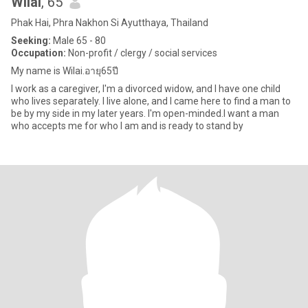
Wilai
, 65
Phak Hai, Phra Nakhon Si Ayutthaya, Thailand
Seeking:
Male 65 - 80
Occupation:
Non-profit / clergy / social services
My name is Wilai.อายุ65ปี
I work as a caregiver, I'm a divorced widow, and I have one child
who lives separately. I live alone, and I came here to find a man to
be by my side in my later years. I'm open-minded.I want a man
who accepts me for who I am and is ready to stand by