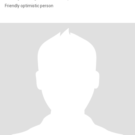
Friendly optimistic person