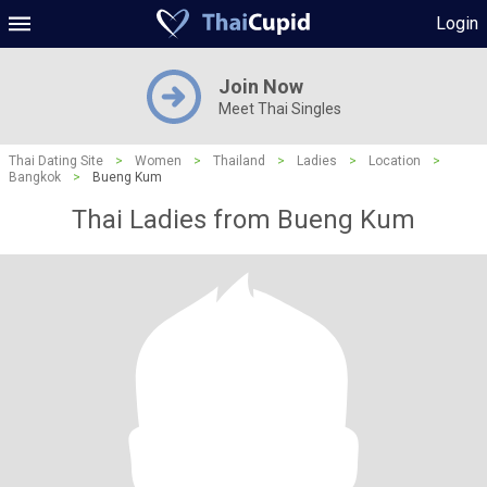
Login
Join Now
Meet Thai Singles
Thai Dating Site
>
Women
>
Thailand
>
Ladies
>
Location
>
Bangkok
>
Bueng Kum
Thai Ladies from Bueng Kum