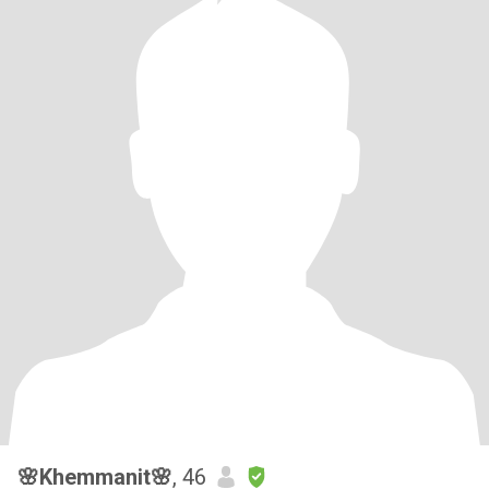
🌸Khemmanit🌸
, 46