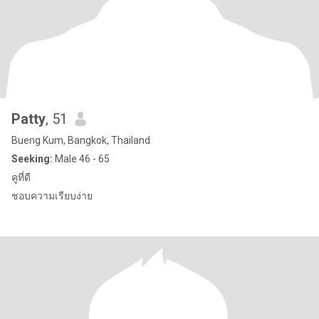
Patty
, 51
Bueng Kum, Bangkok, Thailand
Seeking:
Male 46 - 65
คูที่ดี
ชอบความเรียบง่าย