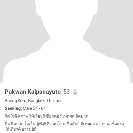
Pakwan Kalpanayute
, 53
Bueng Kum, Bangkok, Thailand
Seeking:
Male 54 - 64
จิตใจดี สุภาพ ให้เกียรติ ซื่อสัตย์ มีเหตุผล คิดบวก
นิ่ง คิดบวก ใจเย็น ผู้ฟังที่ดี อ่อนโยน ซื่อสัตย์ มีเหตุผล สุขภาพแข็งแรง
ให้เกียรติ อารมย์ดี