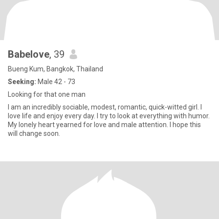
Babelove
, 39
Bueng Kum, Bangkok, Thailand
Seeking:
Male 42 - 73
Looking for that one man
I am an incredibly sociable, modest, romantic, quick-witted girl. I
love life and enjoy every day. I try to look at everything with humor.
My lonely heart yearned for love and male attention. I hope this
will change soon.