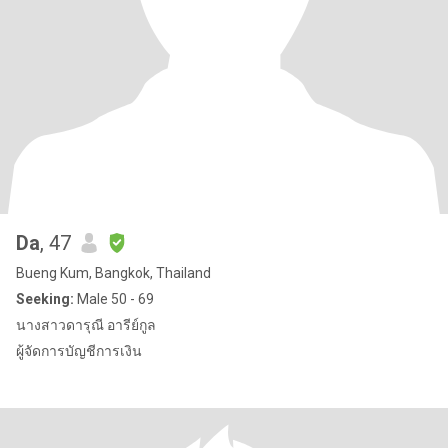
Da
, 47
Bueng Kum, Bangkok, Thailand
Seeking:
Male 50 - 69
นางสาวดารุณี อารีย์กูล
ผู้จัดการบัญชีการเงิน