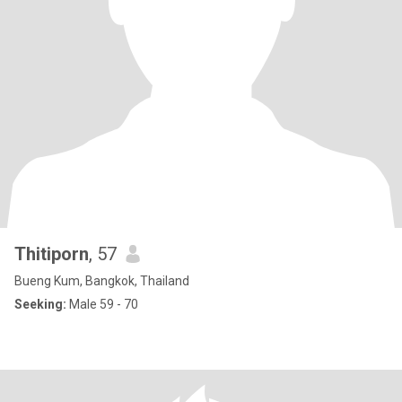
Thitiporn
, 57
Bueng Kum, Bangkok, Thailand
Seeking:
Male 59 - 70