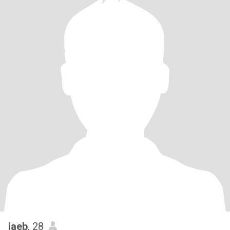
jaeb
, 28