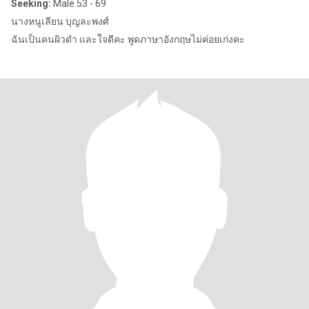
Seeking:
Male 53 - 69
นางหนูเลียน บุญละพงศ์
ฉันเป็นคนผิวดำ และใจดีคะ พูดภาษาอังกฤษไม่ค่อยเก่งคะ