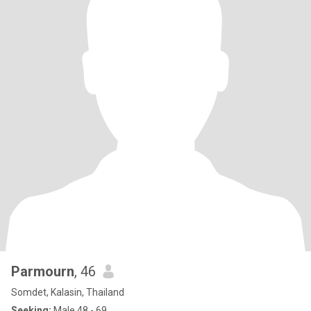
Parmourn
, 46
Somdet, Kalasin, Thailand
Seeking:
Male 48 - 69