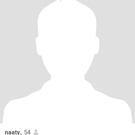
naaty.
, 54