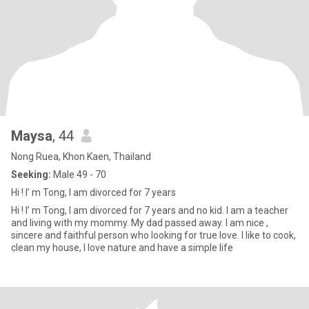
Maysa
, 44
Nong Ruea, Khon Kaen, Thailand
Seeking:
Male 49 - 70
Hi ! I’ m Tong, I am divorced for 7 years
Hi ! I’ m Tong, I am divorced for 7 years and no kid. I am a teacher
and living with my mommy. My dad passed away. I am nice ,
sincere and faithful person who looking for true love. I like to cook,
clean my house, I love nature and have a simple life