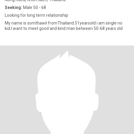
Seeking:
Male 50 - 68
Looking for long term relationship
My​ name​ is​ somthawil​ from​Thailand.​51yearsold​ i​ am​ single​ no​
kid.​I​ want​ to​ meet​ good​ and​ kind man​ between 50-68 years​ old