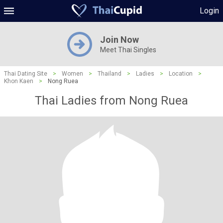
Login
Join Now
Meet Thai Singles
Thai Dating Site
>
Women
>
Thailand
>
Ladies
>
Location
>
Khon Kaen
>
Nong Ruea
Thai Ladies from Nong Ruea