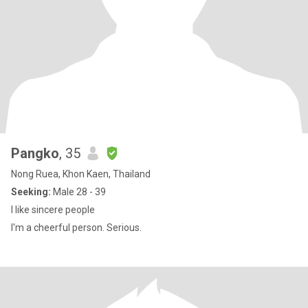
Pangko
, 35
Nong Ruea, Khon Kaen, Thailand
Seeking:
Male 28 - 39
I like sincere people
I'm a cheerful person. Serious.