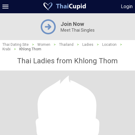
Login
Join Now
Meet Thai Singles
Thai Dating Site
>
Women
>
Thailand
>
Ladies
>
Location
>
Krabi
>
Khlong Thom
Thai Ladies from Khlong Thom