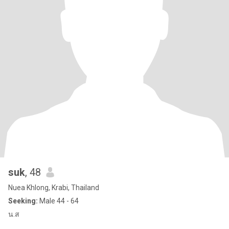
suk
, 48
Nuea Khlong, Krabi, Thailand
Seeking:
Male 44 - 64
น.ส