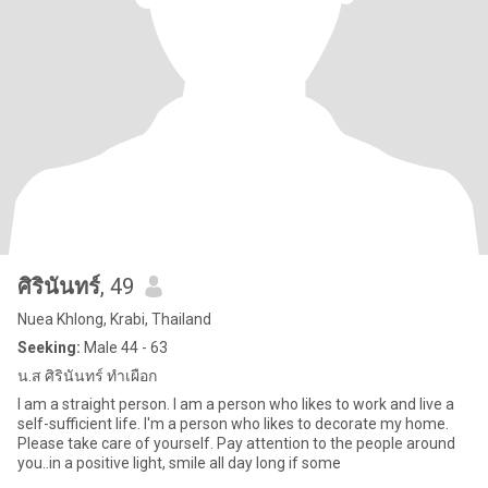
ศิรินันทร์
, 49
Nuea Khlong, Krabi, Thailand
Seeking:
Male 44 - 63
น.ส ศิรินันทร์ ทำเผือก
I am a straight person. I am a person who likes to work and live a
self-sufficient life. I'm a person who likes to decorate my home.
Please take care of yourself. Pay attention to the people around
you..in a positive light, smile all day long if some