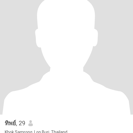
ทิพย์
, 29
Khok Samrong, Lop Buri, Thailand