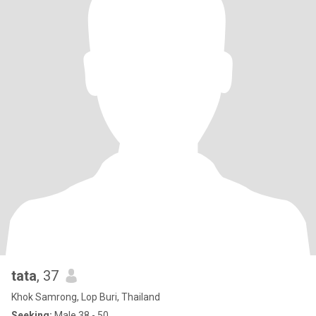
tata
, 37
Khok Samrong, Lop Buri, Thailand
Seeking:
Male 38 - 50