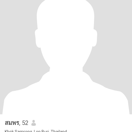
สมพร
, 52
Khok Samrong, Lop Buri, Thailand