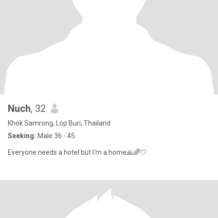
Nuch
, 32
Khok Samrong, Lop Buri, Thailand
Seeking:
Male 36 - 45
Everyone needs a hotel but I'm a home🙏🌈🤍