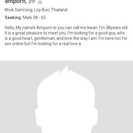
amporn
, 39
Khok Samrong, Lop Buri, Thailand
Seeking:
Male 38 - 65
Hello, My name’s Amporn or you can call me kwan. I’m 38years old.
It is a great pleasure to meet you. I’m looking for a good guy, who
is a good heart, gentleman, and love the way I am. I’m here not for
sex online but I’m looking for a real love a