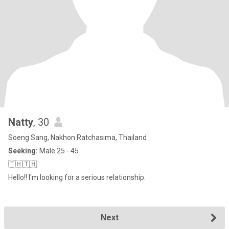
Natty
, 30
Soeng Sang, Nakhon Ratchasima, Thailand
Seeking:
Male 25 - 45
🇹🇭🇹🇭
Hello!! I'm looking for a serious relationship.
Next