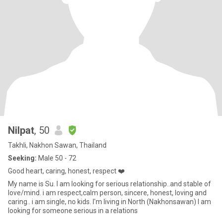
Nilpat
, 50
Takhli, Nakhon Sawan, Thailand
Seeking:
Male 50 - 72
Good heart, caring, honest, respect ❤️
My name is Su. I am looking for serious relationship..and stable of
love/mind. i am respect,calm person, sincere, honest, loving and
caring.. i am single, no kids. I'm living in North (Nakhonsawan) I am
looking for someone serious in a relations