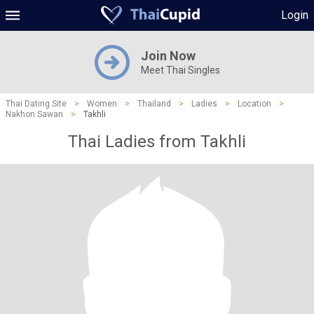
Login
Join Now
Meet Thai Singles
Thai Dating Site
>
Women
>
Thailand
>
Ladies
>
Location
>
Nakhon Sawan
>
Takhli
Thai Ladies from Takhli