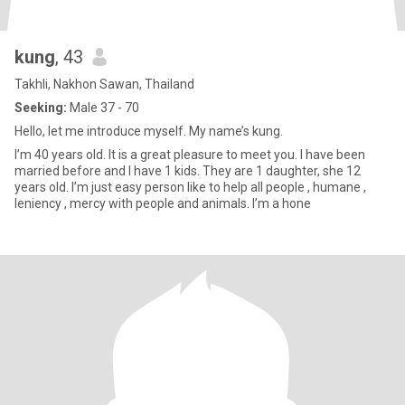
kung
, 43
Takhli, Nakhon Sawan, Thailand
Seeking:
Male 37 - 70
Hello, let me introduce myself. My name’s kung.
I’m 40 years old. It is a great pleasure to meet you. I have been
married before and I have 1 kids. They are 1 daughter, she 12
years old. I’m just easy person like to help all people , humane ,
leniency , mercy with people and animals. I’m a hone