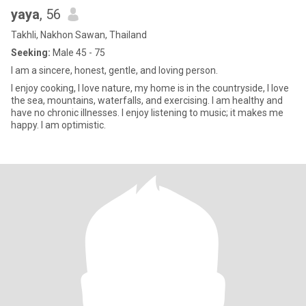
yaya
, 56
Takhli, Nakhon Sawan, Thailand
Seeking:
Male 45 - 75
I am a sincere, honest, gentle, and loving person.
I enjoy cooking, I love nature, my home is in the countryside, I love
the sea, mountains, waterfalls, and exercising. I am healthy and
have no chronic illnesses. I enjoy listening to music; it makes me
happy. I am optimistic.