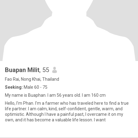
Buapan Milit
, 55
Fao Rai, Nong Khai, Thailand
Seeking:
Male 60 - 75
My name is Buaphan. I am 56 years old. I am 160 cm
Hello, I'm Phan. I'm a farmer who has traveled here to find a true
life partner. I am calm, kind, self-confident, gentle, warm, and
optimistic. Although I have a painful past, I overcame it on my
own, and it has become a valuable life lesson. I want