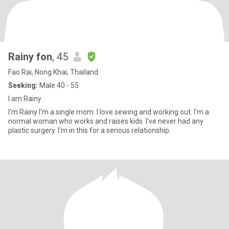
Rainy fon
, 45
Fao Rai, Nong Khai, Thailand
Seeking:
Male 40 - 55
I am Rainy
I'm Rainy I'm a single mom. I love sewing and working out. I'm a
normal woman who works and raises kids. I've never had any
plastic surgery. I'm in this for a serious relationship.