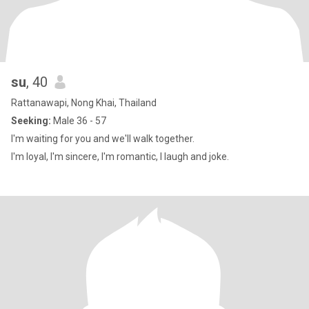
su
, 40
Rattanawapi, Nong Khai, Thailand
Seeking:
Male 36 - 57
I'm waiting for you and we'll walk together.
I'm loyal, I'm sincere, I'm romantic, I laugh and joke.