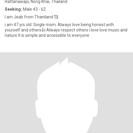
Rattanawapi, Nong Khai, Thailand
Seeking:
Male 43 - 62
I am Jeab from Thaniland 🥰
i am 47 yrs old .Single mom. Always love being honest with
yourself and others👍 Always respect others i love love music and
nature It is simple and accessible to everyone