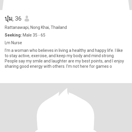
บุ๋ม
, 36
Rattanawapi, Nong Khai, Thailand
Seeking:
Male 35 - 65
I,m Nurse
I'm a woman who believes in living a healthy and happy life. I like
to stay active, exercise, and keep my body and mind strong.
People say my smile and laughter are my best points, and I enjoy
sharing good energy with others. I'm not here for games o