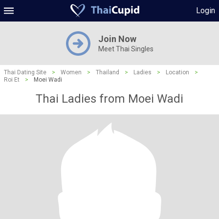
Login
Join Now
Meet Thai Singles
Thai Dating Site
>
Women
>
Thailand
>
Ladies
>
Location
>
Roi Et
>
Moei Wadi
Thai Ladies from Moei Wadi