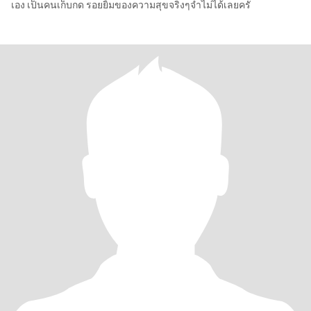
เอง เป็นคนเก็บกด รอยยิ้มของความสุขจริงๆจำไม่ได้เลยครั