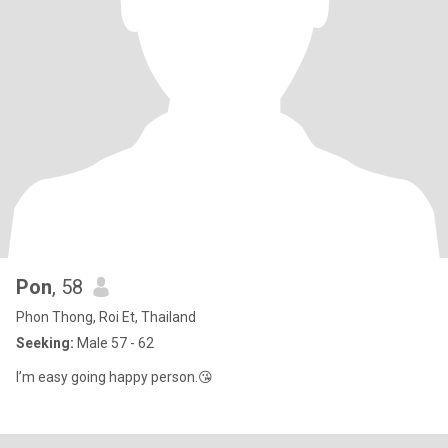
Pon
, 58
Phon Thong, Roi Et, Thailand
Seeking:
Male 57 - 62
I’m easy going happy person.😘