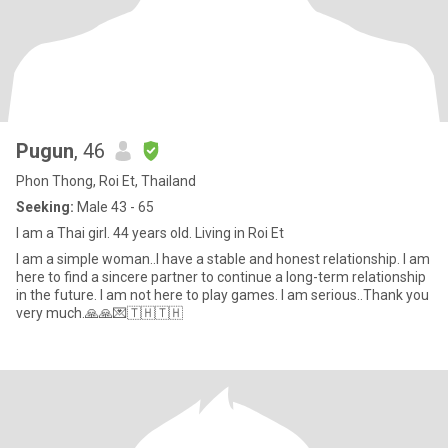
Pugun
, 46
Phon Thong, Roi Et, Thailand
Seeking:
Male 43 - 65
I am a Thai girl. 44 years old. Living in Roi Et
I am a simple woman..I have a stable and honest relationship. I am
here to find a sincere partner to continue a long-term relationship
in the future. I am not here to play games. I am serious..Thank you
very much.🙏🙏💌🇹🇭🇹🇭