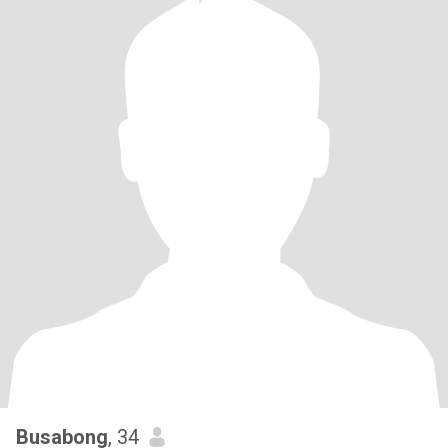
Busabong
, 34